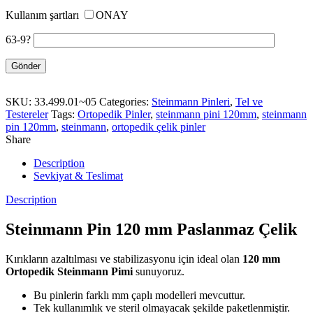
Kullanım şartları
ONAY
63-9?
SKU:
33.499.01~05
Categories:
Steinmann Pinleri
,
Tel ve
Testereler
Tags:
Ortopedik Pinler
,
steinmann pini 120mm
,
steinmann
pin 120mm
,
steinmann
,
ortopedik çelik pinler
Share
Description
Sevkiyat & Teslimat
Description
Steinmann Pin 120 mm Paslanmaz Çelik
Kırıkların azaltılması ve stabilizasyonu için ideal olan
120 mm
Ortopedik Steinmann Pimi
sunuyoruz.
Bu pinlerin farklı mm çaplı modelleri mevcuttur.
Tek kullanımlık ve steril olmayacak şekilde paketlenmiştir.