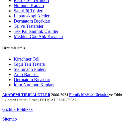
Plastik Set Ürünleri
Numune Kapları
Santrifüj Tüpleri
Laparoskopi Aletleri
Dermatom Bıçakları
Tel ve Testereler
Tek Kullanımlık Ürünler
Medikal Çöp Atık Kovaları
Üretimlerimiz
Kirschner Teli
Gigli Teli Testere
Stainmann Pinleri
Arch Bar Teli
Dermatom Bıçakları
İdrar Numune Kapları
AKADEMİ TIBBİ ALETLER
2000-2024
Plastik Medikal Ürünler
ve Tıbbi
Ekipman Üretici Firma | DELICATE SURGICAL
Gizlilik Politikası
Sitemap