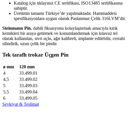
Katalog için tıklayınız CE sertifikası, ISO13485 sertifikasına
sahiptir.
Üretimin tamamı Türkiye’de yapılmaktadır. Hammaddesi
spesifikasyonlara uygun olarak Paslanmaz Çelik 316LVM’dir.
Steinmann Pin
, dahili fiksasyonu kolaylaştırmak amacıyla kırık
kemikleri bir araya getirmek ve konumlandırmak için kılavuz tel
olarak kullanılan, sivri uçlu, ağır kalibreli, implante edilebilir, cerrahi
silindirik, uzun çelik bir pindir.
Tek taraflı trokar Üçgen Pin
ø mm
120 mm
4
33.499.01
4,5
33.499.02
5
33.499.03
5,5
33.499.04
6
33.499.05
Sevkiyat & Teslimat